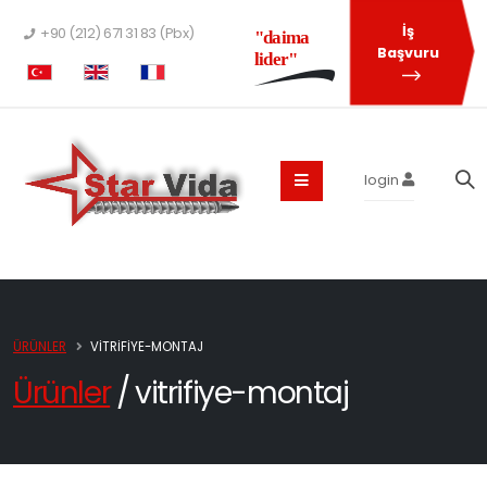
İş
+90 (212) 671 31 83 (Pbx)
"daima
Başvuru
lider"
login
ÜRÜNLER
VITRIFIYE-MONTAJ
Ürünler
/ vitrifiye-montaj