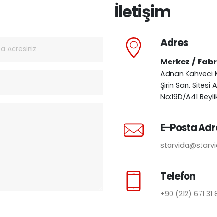
İletişim
Adres
Merkez / Fabr
Adnan Kahveci M
Şirin San. Sitesi 
No:19D/A41 Beyl
E-Posta Adr
starvida@starvi
Telefon
+90 (212) 671 31 