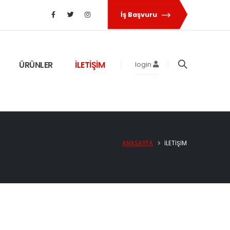
İş Başvuru
ÜRÜNLER
İLETİŞİM
login
ANASAYFA
İLETIŞIM