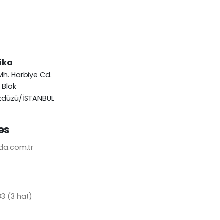
ika
h. Harbiye Cd.
A Blok
ikdüzü/İSTANBUL
es
da.com.tr
83 (3 hat)