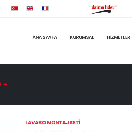
"daima lider"
ANA SAYFA
KURUMSAL
HİZMETLER
I
LAVABO MONTAJ SETI