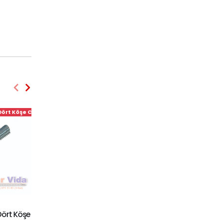
 Dört Köşe Civata
Altı Köşe Başlı Pullu Saç Vidaları
YMB Saç Vidaları
StarVida - Daima Lider
StarVida - Daima Lider
Altı Köşe Başlı Pullu Saç
Dört Köşe
YMB Saç Vidaları