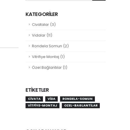
KATEGORILER
Civatalar (3)
Vidalar (11)
Rondela Somun (2)
Vitrifiye Montaj (1)
Özel Bağlantılar (1)
ETIKETLER
CIVATA
VIDA
RONDELA-SOMUN
VITFIYE-MONTAJ
OZEL-BAGLANTILAR