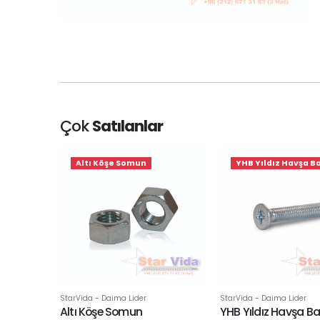
Çok
Satılanlar
Altı Köşe Somun
YHB Yıldız Havşa Ba
StarVida - Daima Lider
StarVida - Daima Lider
Altı Köşe Somun
YHB Yıldız Havşa Baş