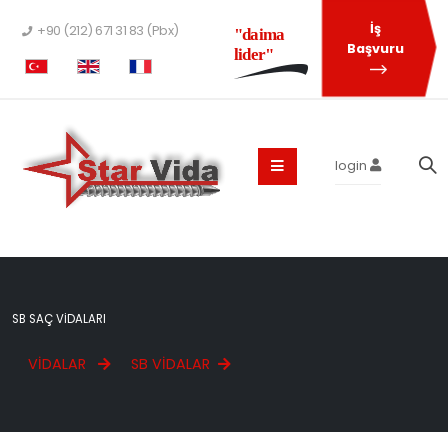
İş
+90 (212) 671 31 83 (Pbx)
"daima
Başvuru
lider"
login
SB SAÇ VIDALARI
VIDALAR
SB VIDALAR