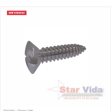
MB Vidalar
StarVida - Daima Lider