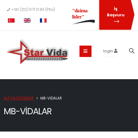
İş
+90 (212) 671 31 83 (Pbx)
"daima
Başvuru
lider"
login
ALT KATEGORILER
MB-VIDALAR
MB-VIDALAR