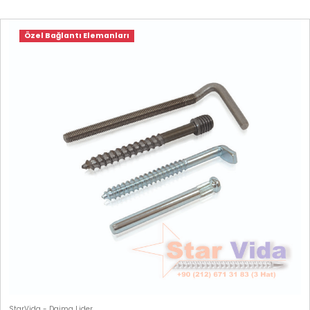
Özel Bağlantı Elemanları
StarVida - Daima Lider