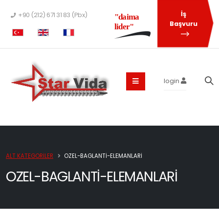
İş
+90 (212) 671 31 83 (Pbx)
"daima
Başvuru
lider"
login
ALT KATEGORILER
OZEL-BAGLANTI-ELEMANLARI
OZEL-BAGLANTI-ELEMANLARI