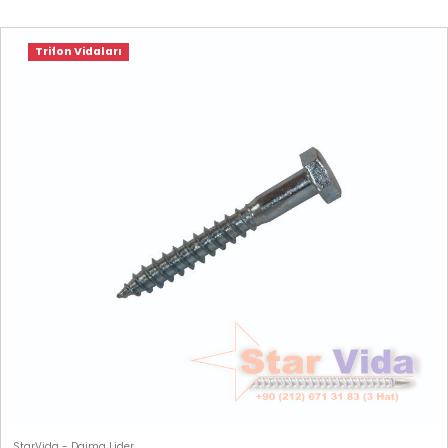
Trifon Vidaları
StarVida - Daima Lider