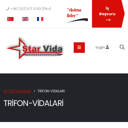
İş
+90 (212) 671 31 83 (Pbx)
"daima
Başvuru
lider"
login
ALT KATEGORILER
TRIFON-VIDALARI
TRIFON-VIDALARI