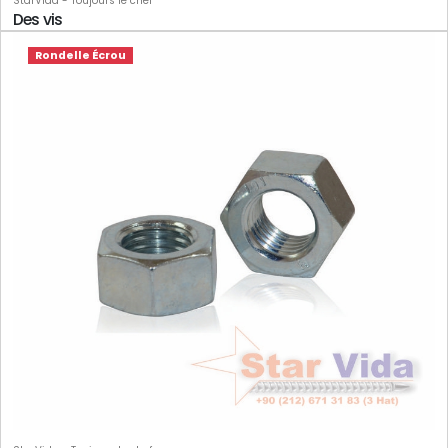
StarVida - Toujours le chef
Des vis
Rondelle Écrou