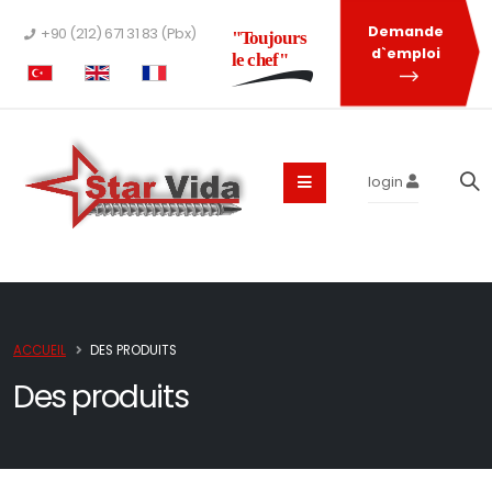
Demande
+90 (212) 671 31 83 (Pbx)
"Toujours
d`emploi
le chef"
login
ACCUEIL
DES PRODUITS
Des produits